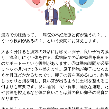
漢方での妊活って、「病院の不妊治療と何が違うの？」、
ういう役割があるの？」という疑問にお答えします。
大きく分けると漢方の妊活にはⓐ良い卵子、良い子宮内膜
り、流産しにくい体を作る、ⓑ病院での治療効果を高める
のサポート―という役割があります。ⓐは準備期間が必要
３〜６か月かけて体を整えます。原子卵胞が卵子になるま
６ケ月ほどかかるためです。卵子の質を高めるには、約半
しっかりと畑を耕し、良い芽が出るように土壌を整えるこ
何よりも重要です。良い睡眠、良い食事、適度な運動、た
やお酒を控えるなど体に良いことは質の良い卵子の発育に
がります。