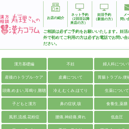
ネット予約
妊活予約
メ
お店の紹介
（2回目以降
（新規の方）
問い
来店の方）
ご相談は必ずご予約をお願いいたします。妊活
外で初めてご利用の方は必ずお電話でお問い合
ださい。
漢方基礎編
不妊
婦人科につい
産後のトラブル･ケア
皮膚について
胃腸トラブル,便
頭痛,めまい,耳鳴り,難聴
冷え,むくみ,ほてり
生薬について
子どもと漢方
鼻の症状,咳
食養生,薬膳
風邪,流感,花粉症
腰痛,神経痛,痺れ
低血圧