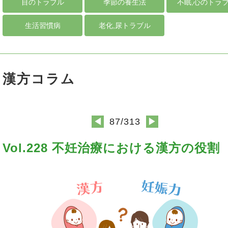
目のトラブル
季節の養生法
不眠,心のトラ
生活習慣病
老化,尿トラブル
漢方コラム
87/313
◀
▶
Vol.228 不妊治療における漢方の役割