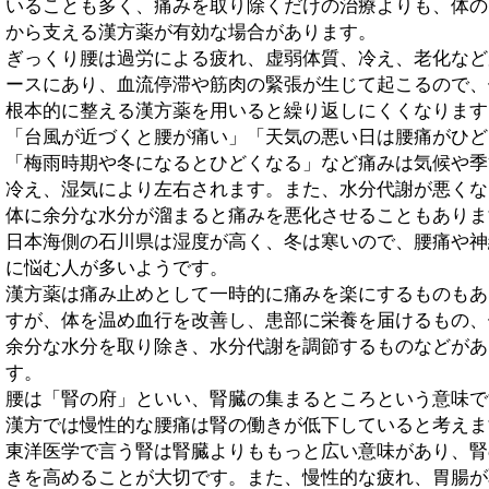
いることも多く、痛みを取り除くだけの治療よりも、体の
から支える漢方薬が有効な場合があります。
ぎっくり腰は過労による疲れ、虚弱体質、冷え、老化など
ースにあり、血流停滞や筋肉の緊張が生じて起こるので、
根本的に整える漢方薬を用いると繰り返しにくくなります
「台風が近づくと腰が痛い」「天気の悪い日は腰痛がひど
「梅雨時期や冬になるとひどくなる」など痛みは気候や季
冷え、湿気により左右されます。また、水分代謝が悪くな
体に余分な水分が溜まると痛みを悪化させることもありま
日本海側の石川県は湿度が高く、冬は寒いので、腰痛や神
に悩む人が多いようです。
漢方薬は痛み止めとして一時的に痛みを楽にするものもあ
すが、体を温め血行を改善し、患部に栄養を届けるもの、
余分な水分を取り除き、水分代謝を調節するものなどがあ
す。
腰は「腎の府」といい、腎臓の集まるところという意味で
漢方では慢性的な腰痛は腎の働きが低下していると考えま
東洋医学で言う腎は腎臓よりももっと広い意味があり、腎
きを高めることが大切です。また、慢性的な疲れ、胃腸が