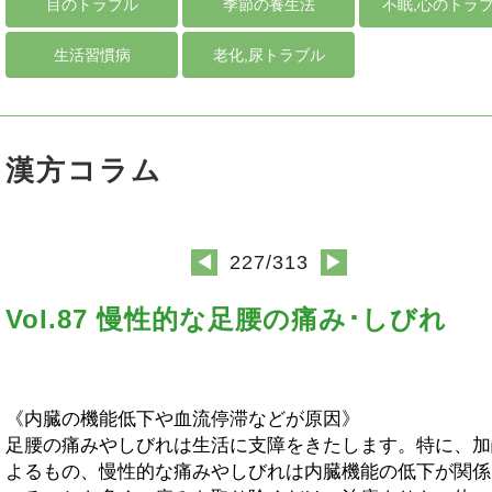
目のトラブル
季節の養生法
不眠,心のトラ
生活習慣病
老化,尿トラブル
漢方コラム
227/313
◀
▶
Vol.87 慢性的な足腰の痛み･しびれ
《内臓の機能低下や血流停滞などが原因》
足腰の痛みやしびれは生活に支障をきたします。特に、加
よるもの、慢性的な痛みやしびれは内臓機能の低下が関係