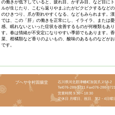
の働きが低下していると、疲れ目、かすみ目、など目にト
ルが生じたり、こむら返りやまぶたがピクピクするなどの
のひきつり、爪が割れやすくなる、などもみられます。漢
では、この「肝」の働きを正常にし、イライラ、または憂
感、眠れないといった症状を改善するものが何種類もあり
す。春は情緒が不安定になりやすい季節でもあります。香
菜、柑橘類など香りのよいもの、酸味のあるものなどがお
です。
石川県河北郡津幡町加賀爪ヌ58-2
ブヘサ中村固腸堂
Tel076-288-3721 Fax076-288-372
営業時間 9:30～18:30
定休日 月曜日、祝日、第2・4日曜