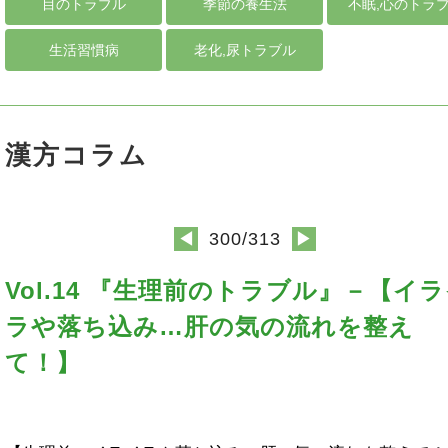
目のトラブル
季節の養生法
不眠,心のトラ
生活習慣病
老化,尿トラブル
漢方コラム
300/313
◀
▶
Vol.14 『生理前のトラブル』－【イ
ラや落ち込み…肝の気の流れを整え
て！】