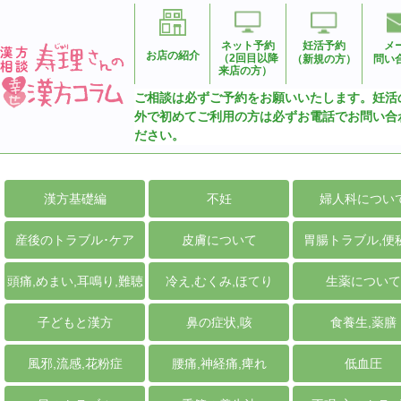
ネット予約
妊活予約
メ
お店の紹介
（2回目以降
（新規の方）
問い
来店の方）
ご相談は必ずご予約をお願いいたします。妊活
外で初めてご利用の方は必ずお電話でお問い合
ださい。
漢方基礎編
不妊
婦人科につい
産後のトラブル･ケア
皮膚について
胃腸トラブル,便
頭痛,めまい,耳鳴り,難聴
冷え,むくみ,ほてり
生薬について
子どもと漢方
鼻の症状,咳
食養生,薬膳
風邪,流感,花粉症
腰痛,神経痛,痺れ
低血圧