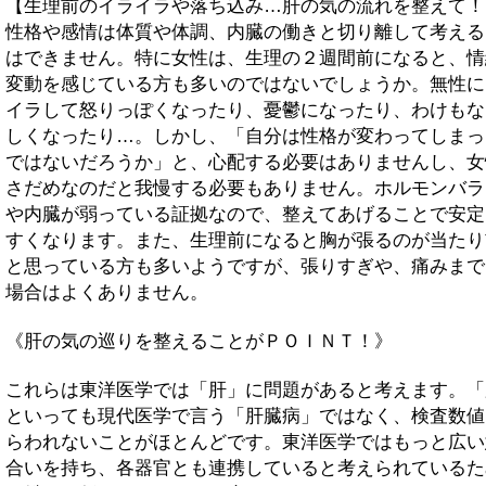
【生理前のイライラや落ち込み…肝の気の流れを整えて！
性格や感情は体質や体調、内臓の働きと切り離して考える
はできません。特に女性は、生理の２週間前になると、情
変動を感じている方も多いのではないでしょうか。無性に
イラして怒りっぽくなったり、憂鬱になったり、わけもな
しくなったり…。しかし、「自分は性格が変わってしまっ
ではないだろうか」と、心配する必要はありませんし、女
さだめなのだと我慢する必要もありません。ホルモンバラ
や内臓が弱っている証拠なので、整えてあげることで安定
すくなります。また、生理前になると胸が張るのが当たり
と思っている方も多いようですが、張りすぎや、痛みまで
場合はよくありません。
《肝の気の巡りを整えることがＰＯＩＮＴ！》
これらは東洋医学では「肝」に問題があると考えます。「
といっても現代医学で言う「肝臓病」ではなく、検査数値
らわれないことがほとんどです。東洋医学ではもっと広い
合いを持ち、各器官とも連携していると考えられているた